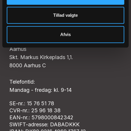
Tillad valgte
København
Farvergade 27 F 2.
1463 København K
Afvis
Aarhus
Skt. Markus Kirkeplads 1,1.
8000 Aarhus C
Telefontid:
Mandag - fredag: kl. 9-14
SE-nr.: 15 76 51 78
CVR-nr.: 25 96 18 38
EAN-nr.: 5798000842342
SWIFT-adresse: DABADKKK