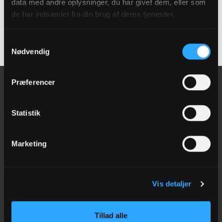
data med andre oplysninger, du har givet dem, eller som
Tilmeld
de har indsamlet fra din brug af deres tjenester.
Samtykkevalg
Nødvendig
Præferencer
Statistik
Kontakt FUV:
Tlf. 58 58 30 00
Marketing
E-mail: fuv@km.dk
Adresser:
Vis detaljer
Løgumkloster
Kirkealle 2
Tillad alle
6240 Løgumkloster