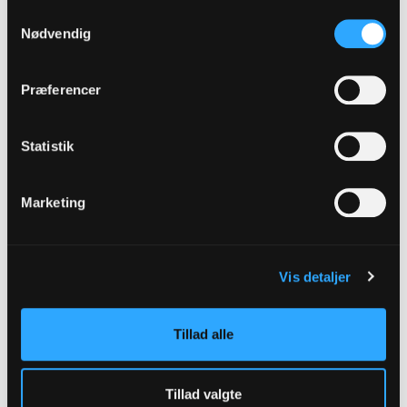
Sønderborg Provsti
Samtykkevalg
Nødvendig
Ribe Domprovsti
Malt Provsti
Præferencer
Tønder Provsti
Statistik
Del på facebook
Del på email
Kopier link
Marketing
tilmeld
nyhedsbrev
Vis detaljer
Tilmeld
Tillad alle
Tillad valgte