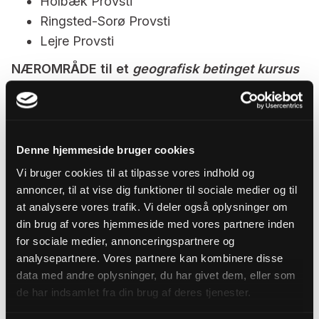
Holbæk Provsti
Ringsted-Sorø Provsti
Lejre Provsti
NÆROMRÅDE til et
geografisk betinget kursus
på FUV’s lokation Skt. Markus Kirkeplads 1,1.
8000 Aarhus:
Alle provstier i Aarhus Stift
Denne hjemmeside bruger cookies
Hedensted Provsti
Vi bruger cookies til at tilpasse vores indhold og
Vejle Provsti
annoncer, til at vise dig funktioner til sociale medier og til
NÆROMRÅDE til et
geografisk betinget kursus
at analysere vores trafik. Vi deler også oplysninger om
på FUV’s lokation Kirkeallé 2, 6240
din brug af vores hjemmeside med vores partnere inden
for sociale medier, annonceringspartnere og
Løgumkloster:
analysepartnere. Vores partnere kan kombinere disse
Kolding Provsti
data med andre oplysninger, du har givet dem, eller som
Haderslev Domprovsti
de har indsamlet fra din brug af deres tjenester.
Aabenraa Provsti