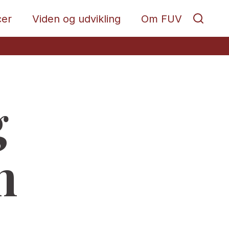
cer
Viden og udvikling
Om FUV
g
n