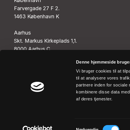
København
Farvergade 27 F 2.
1463 København K
Aarhus
Skt. Markus Kirkeplads 1,1.
8000 Aarhus C
Denne hjemmeside bruger
Telefontid:
Vi bruger cookies til at til
Mandag - fredag: kl. 9-14
til at analysere vores tra
partnere inden for sociale
SE-nr.: 15 76 51 78
kombinere disse data med a
CVR-nr.: 25 96 18 38
af deres tjenester.
EAN-nr.: 5798000842342
SWIFT-adresse: DABADKKK
IBAN: DK80 0216 4069 1767 12
Samtykkevalg
Nødvendig