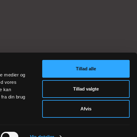
Tillad alle
ale medier og
ed vores
Tillad valgte
re kan
fra din brug
Afvis
Vis detaljer