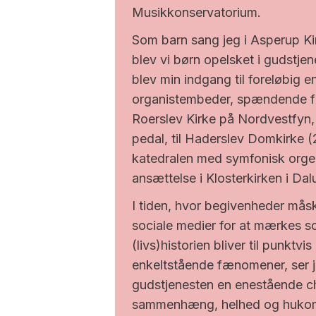
Musikkonservatorium.
Som barn sang jeg i Asperup Ki
blev vi børn opelsket i gudstje
blev min indgang til foreløbig e
organistembeder, spændende f
Roerslev Kirke på Nordvestfyn
pedal, til Haderslev Domkirke (2
katedralen med symfonisk orgel
ansættelse i Klosterkirken i Da
I tiden, hvor begivenheder mås
sociale medier for at mærkes so
(livs)historien bliver til punktvis
enkeltstående fænomener, ser j
gudstjenesten en enestående chan
sammenhæng, helhed og huko