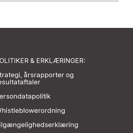
OLITIKER & ERKLÆRINGER:
trategi, årsrapporter og
esultataftaler
ersondatapolitik
histleblowerordning
ilgængelighedserklæring