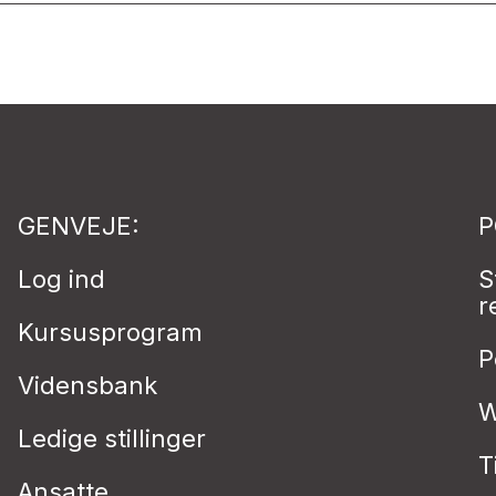
GENVEJE:
P
Log ind
S
r
Kursusprogram
P
Vidensbank
W
Ledige stillinger
T
Ansatte