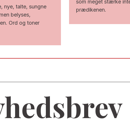
som meget stærke inte
, nye, talte, sungne
prædikenen.
 men belyses,
den. Ord og toner
.
hedsbrev