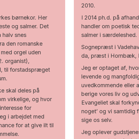
2010.
I 2014 ph.d. på afhan
rkes børnekor. Her
handler om poetisk teo
neste og salmer. Det
salmer i særdeleshed.
n halv snes
ra den romanske
Sognepræst i Vadehavs
, med orgel uden
da, præst i Hornbæk, 
. organist),
Jeg er optaget af, hvo
, til forstadspræget
levende og mangfoldig
lum.
uvedkommende eller a
ke skal deles på
berige vores liv og ud
m virkelige, og hvor
Evangeliet skal forkyn
 interesse for
noget’ og vi samtidig f
eg i arbejdet med
sige os selv.
ce for at give ilt til
Jeg oplever gudstjene
mmelse.