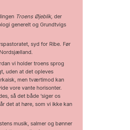
dlingen
Troens Øjeblik,
der
logi generelt og Grundtvigs
pastoratet, syd for Ribe. Før
Nordsjælland.
rdan vi holder troens sprog
t, uden at det opleves
rkaisk, men tværtimod kan
vide vore vante horisonter.
des, så det både ’siger os
år det at høre, som vi ikke kan
stens musik, salmer og bønner