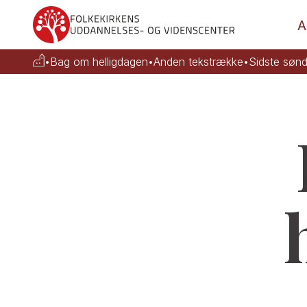
A
•
Bag om helligdagen
•
Anden tekstrække
•
Sidste sønd