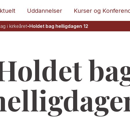
ktuelt
Uddannelser
Kurser og Konferen
ag i kirkeåret
•
Holdet bag helligdagen 12
Holdet ba
helligdage